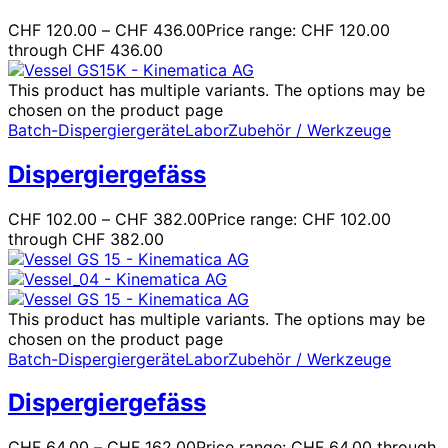
CHF
120.00
–
CHF
436.00
Price range: CHF 120.00
through CHF 436.00
This product has multiple variants. The options may be
chosen on the product page
Batch-Dispergiergeräte
Labor
Zubehör / Werkzeuge
Dispergiergefäss
CHF
102.00
–
CHF
382.00
Price range: CHF 102.00
through CHF 382.00
This product has multiple variants. The options may be
chosen on the product page
Batch-Dispergiergeräte
Labor
Zubehör / Werkzeuge
Dispergiergefäss
CHF
64.00
–
CHF
162.00
Price range: CHF 64.00 through