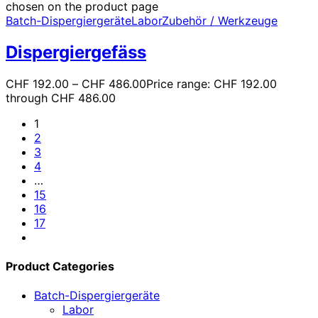
chosen on the product page
Batch-Dispergiergeräte
Labor
Zubehör / Werkzeuge
Dispergiergefäss
CHF
192.00
–
CHF
486.00
Price range: CHF 192.00
through CHF 486.00
1
2
3
4
…
15
16
17
Product Categories
Batch-Dispergiergeräte
Labor