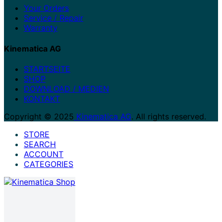
Your Orders
Service / Repair
Warranty
Kinematica AG
STARTSEITE
SHOP
DOWNLOAD / MEDIEN
KONTAKT
Copyright © 2025
Kinematica AG
. All rights reserved.
STORE
SEARCH
ACCOUNT
CATEGORIES