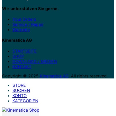
Wir unterstützen Sie gerne.
Your Orders
Service / Repair
Warranty
Kinematica AG
STARTSEITE
SHOP
DOWNLOAD / MEDIEN
KONTAKT
Copyright © 2025
Kinematica AG
. All rights reserved.
STORE
SUCHEN
KONTO
KATEGORIEN